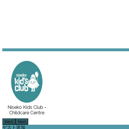
Niseko Kids Club -
Childcare Centre
Back
Next
ゲスト追加