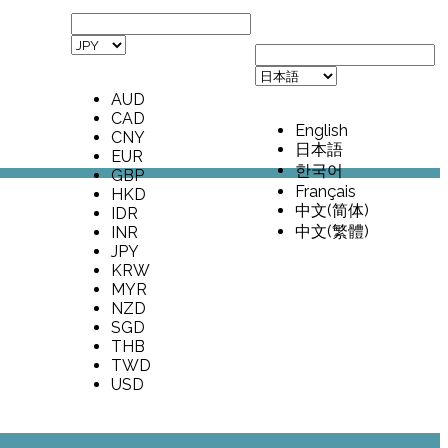
AUD
CAD
English
CNY
日本語
EUR
한국어
GBP
Français
HKD
中文(简体)
IDR
中文(繁體)
INR
JPY
KRW
MYR
NZD
SGD
THB
TWD
USD